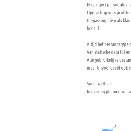
Elk project persoonlijk 
Opdrachtgevers profitere
toepassing die u als kla
bedrijf.
Altijd het bestandstype 
Van statische data tot e
Alle gebruikelijke besta
maar bijvoorbeeld ook e
Snel inzetbaar
In overleg plannen wij u