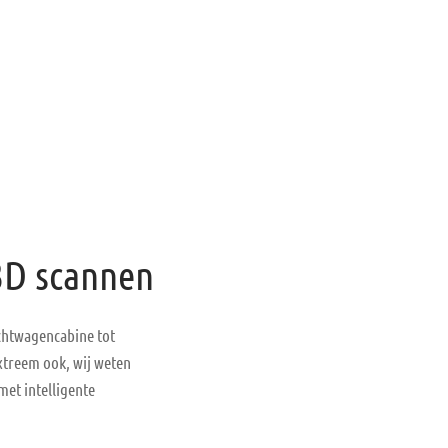
 3D scannen
achtwagencabine tot
xtreem ook, wij weten
met intelligente