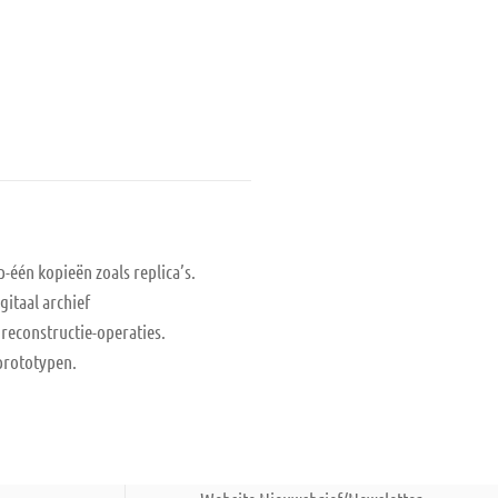
-één kopieën zoals replica’s.
gitaal archief
t reconstructie-operaties.
prototypen.