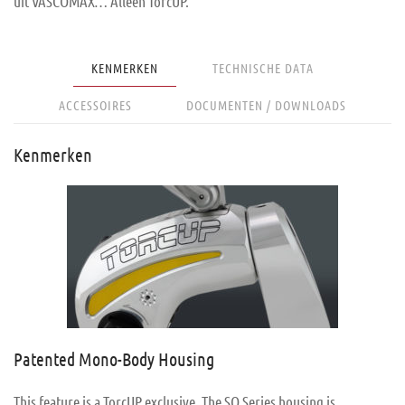
uit VASCOMAX… Alleen TorcUP.
KENMERKEN
TECHNISCHE DATA
ACCESSOIRES
DOCUMENTEN / DOWNLOADS
Kenmerken
Patented Mono-Body Housing
This feature is a TorcUP exclusive. The SQ Series housing is