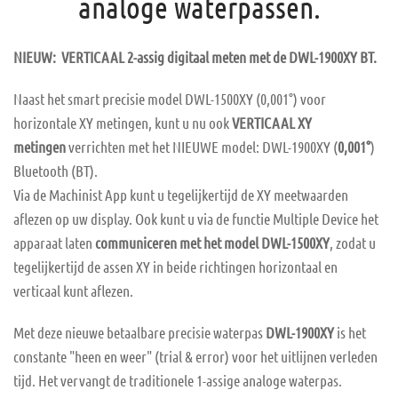
analoge waterpassen.
NIEUW: VERTICAAL 2-assig digitaal meten met de DWL-1900XY BT.
Naast het smart precisie model DWL-1500XY (0,001°) voor
horizontale XY metingen, kunt u nu ook
VERTICAAL XY
metingen
verrichten met het NIEUWE model: DWL-1900XY (
0,001°
)
Bluetooth (BT).
Via de Machinist App kunt u tegelijkertijd de XY meetwaarden
aflezen op uw display. Ook kunt u via de functie Multiple Device het
apparaat laten
communiceren met het model DWL-1500XY
, zodat u
tegelijkertijd de assen XY in beide richtingen horizontaal en
verticaal kunt aflezen.
Met deze nieuwe betaalbare precisie waterpas
DWL-1900XY
is het
constante "heen en weer" (trial & error) voor het uitlijnen verleden
tijd. Het vervangt de traditionele 1-assige analoge waterpas.